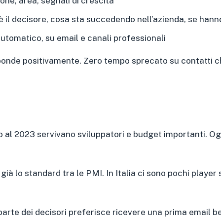
one, area, segnali di crescita
è il decisore, cosa sta succedendo nell’azienda, se han
utomatico, su email e canali professionali
ponde positivamente. Zero tempo sprecato su contatti c
ino al 2023 servivano sviluppatori e budget importanti. 
già lo standard tra le PMI. In Italia ci sono pochi player
parte dei decisori preferisce ricevere una prima email b