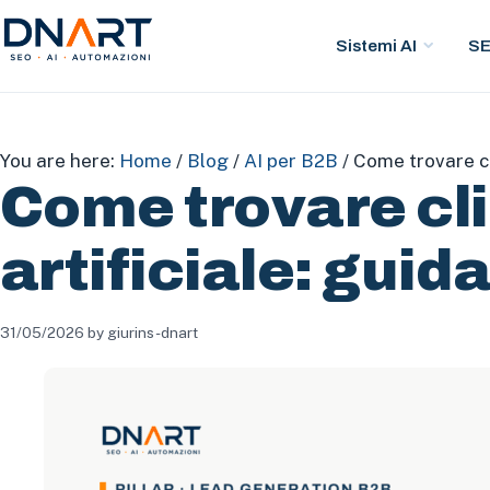
Sistemi AI
S
DNArt
You are here:
Home
/
Blog
/
AI per B2B
/
Come trovare cli
Come trovare cli
artificiale: gui
31/05/2026
by
giurins-dnart