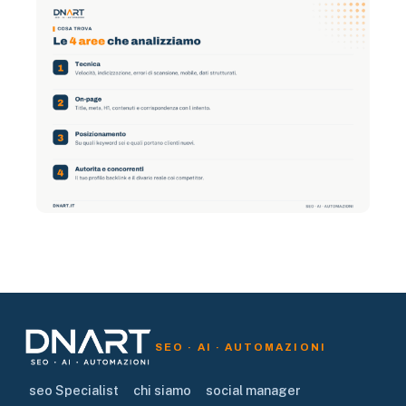
SEO · AI · AUTOMAZIONI
seo Specialist
chi siamo
social manager