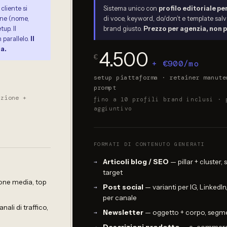
cliente si
Sistema unico con
profilo editoriale pe
one (nome,
di voce, keyword, do/don’t e template salvati
up. Il
brand giusto.
Prezzo per agenzia, non p
n parallelo.
Il
ia.
4.500
€
+ €900/mo
setup piattaforma · retainer manute
prompt
nzione +
fino a 10 profili brand inclusi · 
aggiuntivo
FORMATI DI CONTENUTO GENERATI
Articoli blog / SEO
— pillar + cluster
target
ione media, top
Post social
— varianti per IG, Linked
per canale
nali di traffico,
Newsletter
— oggetto + corpo, segmen