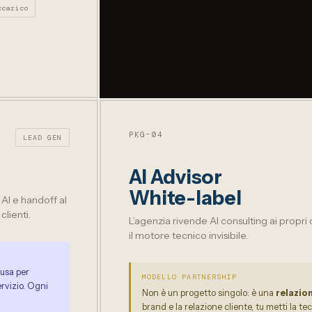
ccarico
PKG–04
LEAD GEN
AI Advisor
White-label
AI e handoff al
lienti.
L’agenzia rivende AI consulting ai propri cl
il motore tecnico invisibile.
 usa per
MODELLO PARTNERSHIP
ervizio. Ogni
Non è un progetto singolo: è una
relazio
brand e la relazione cliente, tu metti la te