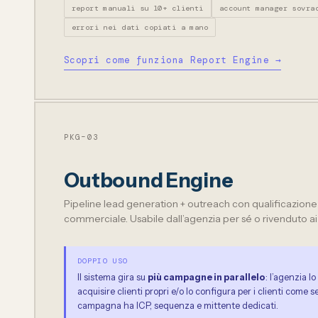
report manuali su 10+ clienti
account manager sovra
errori nei dati copiati a mano
Scopri come funziona Report Engine →
PKG–03
Outbound Engine
Pipeline lead generation + outreach con qualificazione 
commerciale. Usabile dall’agenzia per sé o rivenduto ai c
DOPPIO USO
Il sistema gira su
più campagne in parallelo
: l’agenzia lo
acquisire clienti propri e/o lo configura per i clienti come s
campagna ha ICP, sequenza e mittente dedicati.