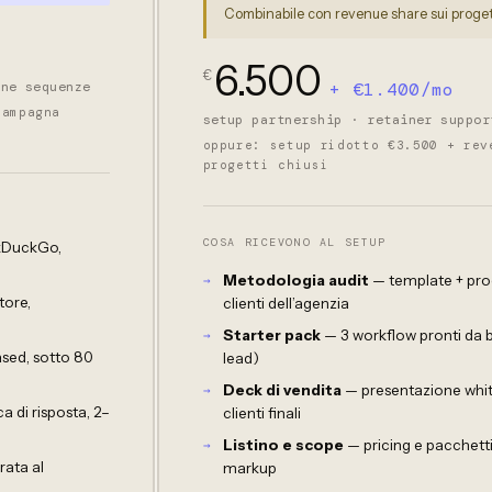
Combinabile con revenue share sui progett
6.500
€
one sequenze
+ €1.400/mo
campagna
setup partnership · retainer suppor
oppure: setup ridotto €3.500 + rev
progetti chiusi
COSA RICEVONO AL SETUP
ckDuckGo,
Metodologia audit
— template + proc
tore,
clienti dell’agenzia
Starter pack
— 3 workflow pronti da b
sed, sotto 80
lead)
Deck di vendita
— presentazione white
a di risposta, 2–
clienti finali
Listino e scope
— pricing e pacchetti
rata al
markup