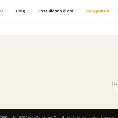
Per Agenzie
EO
Blog
Cosa dicono di noi
Del
€500 – €1.800/mese
Consegna
2 – 4 settimane
Risparmio medio