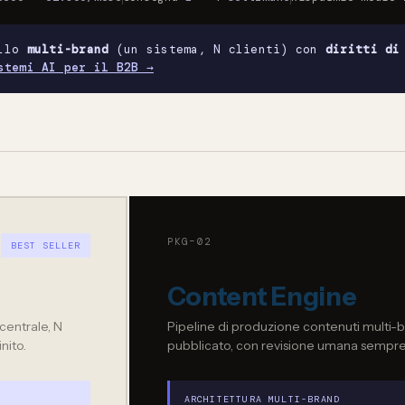
ello
multi-brand
(un sistema, N clienti) con
diritti di
stemi AI per il B2B →
PKG–02
BEST SELLER
Content Engine
centrale, N
Pipeline di produzione contenuti multi-br
inito.
pubblicato, con revisione umana sempre 
ARCHITETTURA MULTI-BRAND