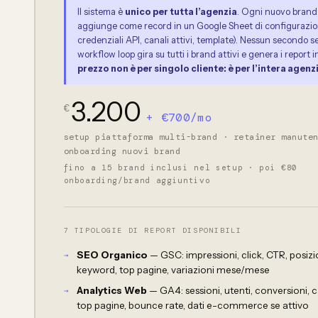
Il sistema è
unico per tutta l’agenzia
. Ogni nuovo brand 
aggiunge come record in un Google Sheet di configurazi
credenziali API, canali attivi, template). Nessun secondo set
workflow loop gira su tutti i brand attivi e genera i report i
prezzo non è per singolo cliente: è per l’intera agenz
3.200
€
+ €700/mo
setup piattaforma multi-brand · retainer manute
onboarding nuovi brand
fino a 15 brand inclusi nel setup · poi €80
onboarding/brand aggiuntivo
7 TIPOLOGIE DI REPORT DISPONIBILI
SEO Organico
— GSC: impressioni, click, CTR, posiz
keyword, top pagine, variazioni mese/mese
Analytics Web
— GA4: sessioni, utenti, conversioni, ca
top pagine, bounce rate, dati e-commerce se attivo