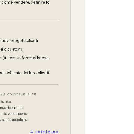
: come vendere, definire lo
ovi progetti clienti
ssi o custom
(tu resti la fonte di know-
i richieste dai loro clienti
CHÉ CONVIENE A TE
iù alto
nue ricorrente
nzia vende per te
a senza acquisire
4 settimane