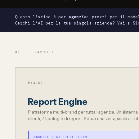
Questo listino è per
agenzie
: prezzi per il mod
Cerchi l’AI per la tua singola azienda? Vai a
Si
01 — I PACCHETTI
PKG–01
Report Engine
Piattaforma multi-brand per tutta l’agenzia. Un sistema 
clienti, 7 tipologie di report. Setup una volta, scala all’inf
ARCHITETTURA MULTI-TENANT