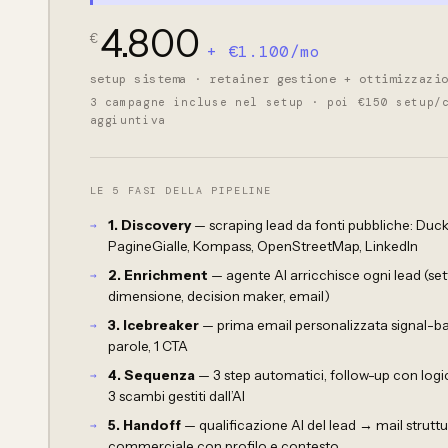
4.800
€
+ €1.100/mo
setup sistema · retainer gestione + ottimizzazi
3 campagne incluse nel setup · poi €150 setup/
aggiuntiva
LE 5 FASI DELLA PIPELINE
1. Discovery
— scraping lead da fonti pubbliche: Du
PagineGialle, Kompass, OpenStreetMap, LinkedIn
2. Enrichment
— agente AI arricchisce ogni lead (set
dimensione, decision maker, email)
3. Icebreaker
— prima email personalizzata signal-ba
parole, 1 CTA
4. Sequenza
— 3 step automatici, follow-up con logic
3 scambi gestiti dall’AI
5. Handoff
— qualificazione AI del lead → mail struttu
commerciale con profilo e contesto