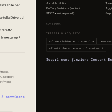
Airtable · Notion
Toke
lizzabile per
Buffer / Metricool (social)
Aggi
SEOZoom (keyword)
Supp
rtella Drive del
CONSEGNA
 diretto
TRIGGER D’ACQUISTO
n timestamp +
volume richieste in crescita
team co
clienti che chiedono più contenuti
Scopri come funziona Content E
.
t/mese.
.03/report.
ort/mese.
3 settimane