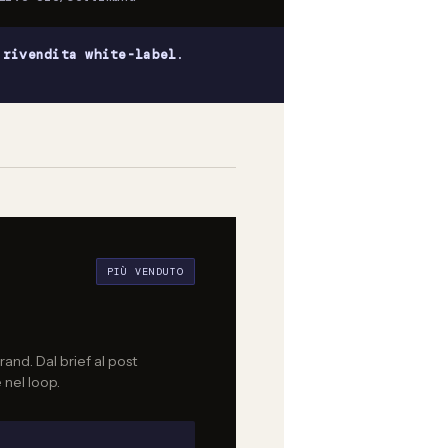
 rivendita white-label
.
PIÙ VENDUTO
and. Dal brief al post
nel loop.