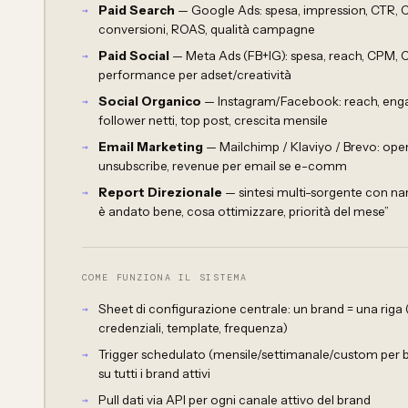
Paid Search
— Google Ads: spesa, impression, CTR, 
conversioni, ROAS, qualità campagne
Paid Social
— Meta Ads (FB+IG): spesa, reach, CPM, 
performance per adset/creatività
Social Organico
— Instagram/Facebook: reach, eng
follower netti, top post, crescita mensile
Email Marketing
— Mailchimp / Klaviyo / Brevo: open
unsubscribe, revenue per email se e-comm
Report Direzionale
— sintesi multi-sorgente con nar
è andato bene, cosa ottimizzare, priorità del mese”
COME FUNZIONA IL SISTEMA
Sheet di configurazione centrale: un brand = una riga (c
credenziali, template, frequenza)
Trigger schedulato (mensile/settimanale/custom per 
su tutti i brand attivi
Pull dati via API per ogni canale attivo del brand