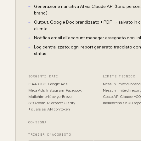
Generazione narrativa AI via Claude API (tono persona
brand)
Output: Google Doc brandizzato + PDF → salvato in ca
cliente
Notifica email all’account manager assegnato con link
Log centralizzato: ogni report generato tracciato co
status
SORGENTI DATI
LIMITE TECNICO
GA4 · GSC · Google Ads
Nessun limite di brand
Meta Ads · Instagram · Facebook
Nessun limite di repor
Mailchimp · Klaviyo · Brevo
Costo API Claude: ~€0
SEOZoom · Microsoft Clarity
Incluso fino a 500 rep
+ qualsiasi API con token
CONSEGNA
TRIGGER D’ACQUISTO