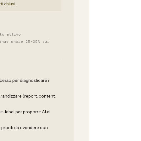
i chiusi.
to attivo
enue share 25–35% sui
esso per diagnosticare i
randizzare (report, content,
-label per proporre AI ai
 pronti da rivendere con