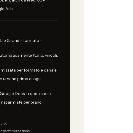
, in batch da feed/CSV
gle Ads
able (brand + formato +
automaticamente (tono, vincoli,
imizzata per formato e canale
ne umana prima di ogni
 Google Docs, o coda social
e risparmiate per brand
LUSO
ese ottimizzazione