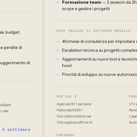
Formazione team
— 2 sessioni da 2h
scope e gestire i progetti
COSA INCLUDE IL RETAINER MENSILE
se, budget,
4h/mese di consulenza per impostare nu
e perdite di
Escalation tecnica su progetti comple
Aggiornamenti su nuovi tool e tecniche 
 suggerimento di
how)
Priorità di sviluppo su nuove automazion
PER CHI È
PER
Agenzie 30+ persone
LTV p
ubSpot
Fatturato €2M+
Reve
 rate
Con clienti enterprise
L’age
Che vogliono offrire AI
Scal
4 settimane
CONSEGNA