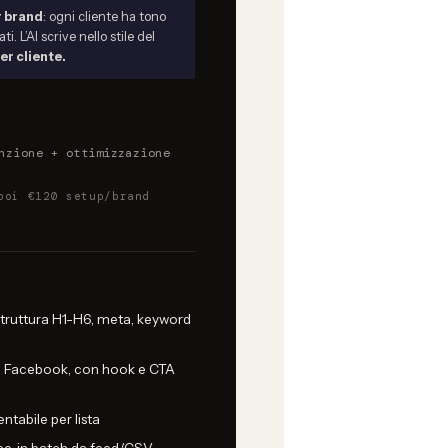
r brand
: ogni cliente ha tono
. L’AI scrive nello stile del
er cliente.
nzione + ottimizzazione
poi €120 setup/brand
, struttura H1-H6, meta, keyword
In, Facebook, con hook e CTA
tabile per lista