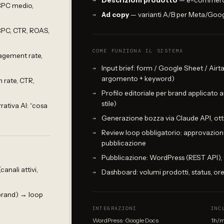
Descrizioni prodotto
— e-commerce
CPC medio,
Ad copy
— varianti A/B per Meta/Goo
CPC, CTR, ROAS,
COME FUNZIONA IL SISTEMA
agement rate,
Input brief: form / Google Sheet / Airt
argomento + keyword)
 rate, CTR,
Profilo editoriale per brand applicato 
stile)
rativa AI: “cosa
Generazione bozza via Claude API, ott
Review loop obbligatorio: approvazio
pubblicazione
Pubblicazione: WordPress (REST API),
anali attivi,
Dashboard: volumi prodotti, status, or
brand) → loop
INTEGRAZIONI
INC
WordPress · Google Docs
1h/m