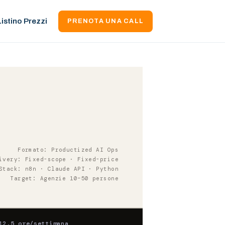
Listino Prezzi
PRENOTA UNA CALL
Formato: Productized AI Ops
ivery: Fixed-scope · Fixed-price
Stack: n8n · Claude API · Python
Target: Agenzie 10–50 persone
12.5 ore/settimana