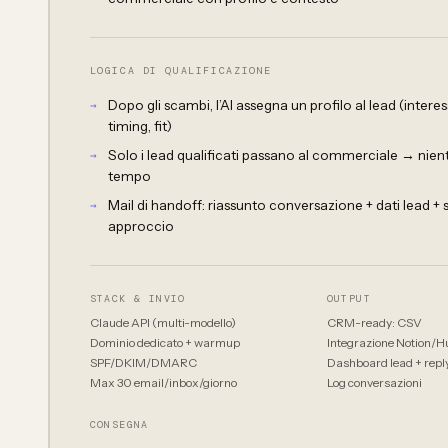
LOGICA DI QUALIFICAZIONE
Dopo gli scambi, l’AI assegna un profilo al lead (interes
timing, fit)
Solo i lead qualificati passano al commerciale → nient
tempo
Mail di handoff: riassunto conversazione + dati lead +
approccio
STACK & INVIO
OUTPUT
Claude API (multi-modello)
CRM-ready: CSV
Dominio dedicato + warmup
Integrazione Notion/H
SPF/DKIM/DMARC
Dashboard lead + reply
Max 30 email/inbox/giorno
Log conversazioni
CONSEGNA