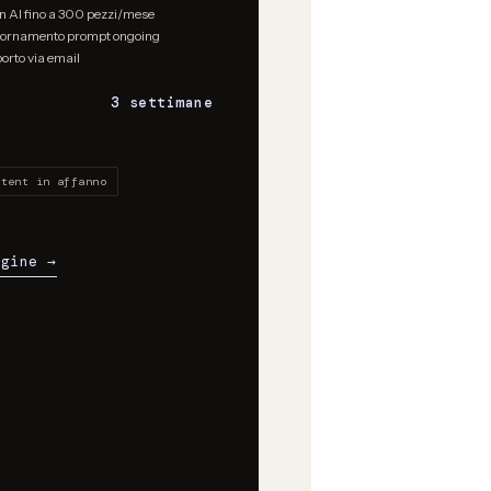
n AI fino a 300 pezzi/mese
ornamento prompt ongoing
orto via email
3 settimane
ntent in affanno
ngine →