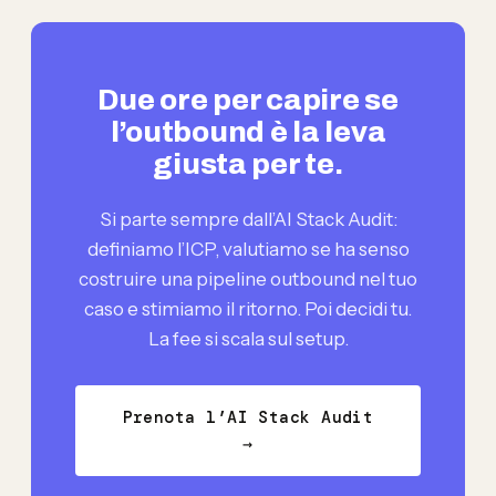
Due ore per capire se
l’outbound è la leva
giusta per te.
Si parte sempre dall’AI Stack Audit:
definiamo l’ICP, valutiamo se ha senso
costruire una pipeline outbound nel tuo
caso e stimiamo il ritorno. Poi decidi tu.
La fee si scala sul setup.
Prenota l’AI Stack Audit
→