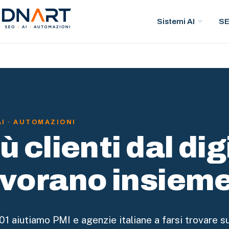
Sistemi AI
S
DNArt
AI · AUTOMAZIONI
ù clienti dal di
avorano insieme
01 aiutiamo PMI e agenzie italiane a farsi trovare s