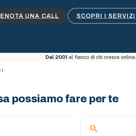
ENOTA UNA CALL
SCOPRI I SERVIZI
Dal 2001
al fianco di chi cresce online
ZI
a possiamo fare per te
y
search