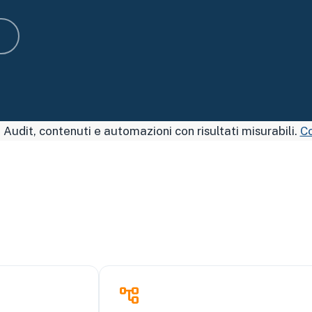
. Audit, contenuti e automazioni con risultati misurabili.
Co
account_tree