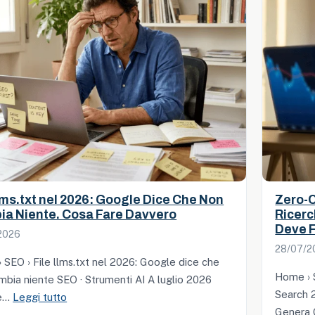
llms.txt nel 2026: Google Dice Che Non
Zero-C
a Niente. Cosa Fare Davvero
Ricerc
Deve F
2026
28/07/2
 SEO › File llms.txt nel 2026: Google dice che
Home › 
mbia niente SEO · Strumenti AI A luglio 2026
Search 
:
e…
Leggi tutto
Genera 
File