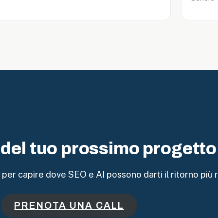
llms.txt
nel
2026:
Google
Dice
Che
Non
Cambia
Niente.
Cosa
Fare
del tuo prossimo progetto
Davvero
per capire dove SEO e AI possono darti il ritorno più 
PRENOTA UNA CALL