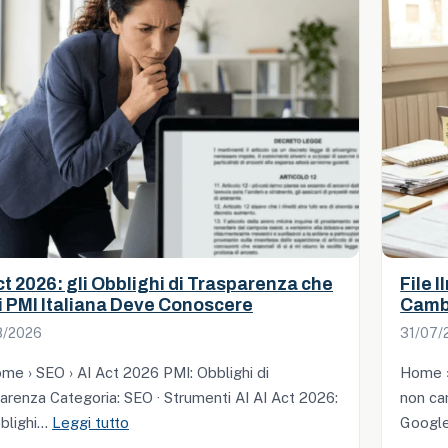
ct 2026: gli Obblighi di Trasparenza che
File 
 PMI Italiana Deve Conoscere
Cambi
8/2026
31/07/
e › SEO › AI Act 2026 PMI: Obblighi di
Home ›
arenza Categoria: SEO · Strumenti AI AI Act 2026:
non ca
:
bblighi…
Leggi tutto
Googl
AI