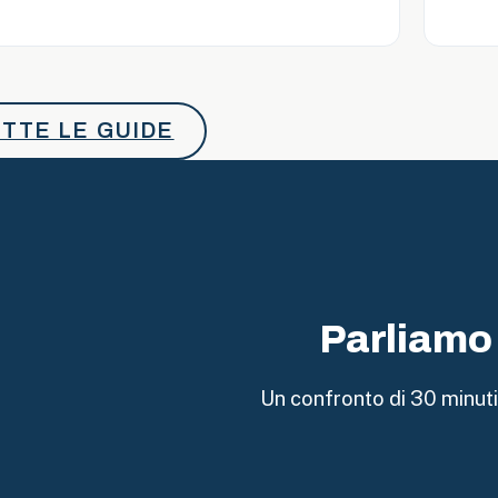
Act
2026:
gli
Obblighi
TTE LE GUIDE
di
Trasparenza
che
Ogni
PMI
Italiana
Deve
Parliamo 
Conoscere
Un confronto di 30 minuti 