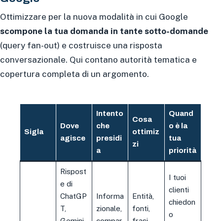
Ottimizzare per la nuova modalità in cui Google
scompone la tua domanda in tante sotto-domande
(query fan-out) e costruisce una risposta
conversazionale. Qui contano autorità tematica e
copertura completa di un argomento.
Intento
Quand
Cosa
Dove
che
o è la
Sigla
ottimiz
agisce
presidi
tua
zi
a
priorità
Rispost
I tuoi
e di
clienti
ChatGP
Informa
Entità,
chiedon
T,
zionale,
fonti,
o
Gemini,
compar
frasi