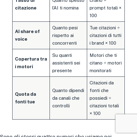
Tasso di
Quanto spesso
citano ÷
citazione
l’AI ti nomina
prompt totali ×
100
Quanto pesi
Tue citazioni ÷
AI share of
rispetto ai
citazioni di tutti
voice
concorrenti
i brand × 100
Su quanti
Motori che ti
Copertura tra
assistenti sei
citano ÷ motori
i motori
presente
monitorati
Citazioni da
Quanto dipendi
fonti che
Quota da
da canali che
possiedi ÷
fonti tue
controlli
citazioni totali
× 100
Sono gli stessi quattro numeri che usiamo nei