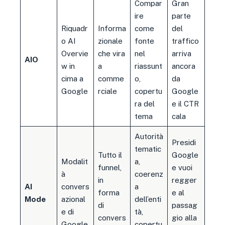
Compar
Gran
ire
parte
Riquadr
Informa
come
del
o AI
zionale
fonte
traffico
Overvie
che vira
nel
arriva
AIO
w in
a
riassunt
ancora
cima a
comme
o,
da
Google
rciale
copertu
Google
ra del
e il CTR
tema
cala
Autorità
Presidi
tematic
Tutto il
Google
Modalit
a,
funnel,
e vuoi
à
coerenz
in
regger
AI
convers
a
forma
e al
Mode
azional
dell’enti
di
passag
e di
tà,
convers
gio alla
Google
copertu