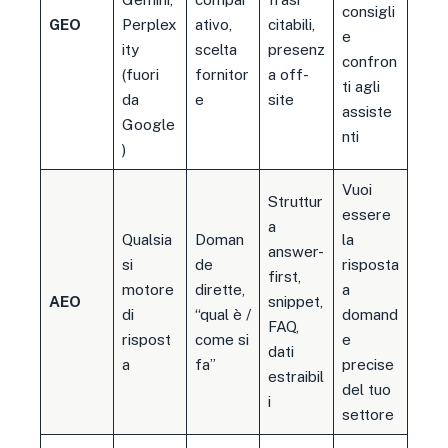
consigli
GEO
Perplex
ativo,
citabili,
e
ity
scelta
presenz
confron
(fuori
fornitor
a off-
ti agli
da
e
site
assiste
Google
nti
)
Vuoi
Struttur
essere
a
Qualsia
Doman
la
answer-
si
de
risposta
first,
motore
dirette,
a
AEO
snippet,
di
“qual è /
domand
FAQ,
rispost
come si
e
dati
a
fa”
precise
estraibil
del tuo
i
settore