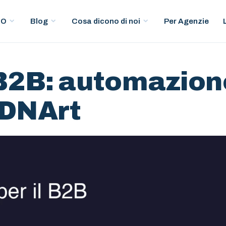
Per Agenzie
EO
Blog
Cosa dicono di noi
l B2B: automazion
| DNArt