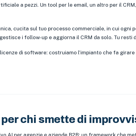
iciale a pezzi. Un tool per le email, un altro per il CRM, 
ica, cucita sul tuo processo commerciale, in cui ogni pez
, gestisce i follow-up e aggiorna il CRM da solo. Tu resti 
icenze di software: costruiamo l’impianto che fa girare 
I per chi smette di improvv
ivo AI per agenzie e aziende B2B: un framework che mett