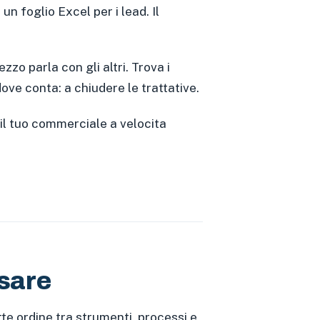
un foglio Excel per i lead. Il
zo parla con gli altri. Trova i
dove conta: a chiudere le trattative.
il tuo commerciale a velocita
isare
e ordine tra strumenti, processi e