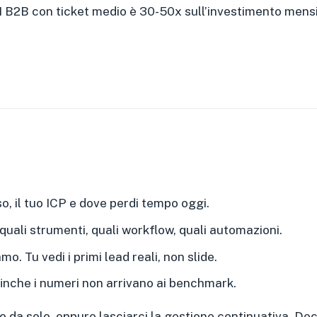
MI B2B con ticket medio è 30-50x sull’investimento mens
o, il tuo ICP e dove perdi tempo oggi.
quali strumenti, quali workflow, quali automazioni.
. Tu vedi i primi lead reali, non slide.
inche i numeri non arrivano ai benchmark.
o da solo, oppure lasciarci la gestione continuativa. Deci