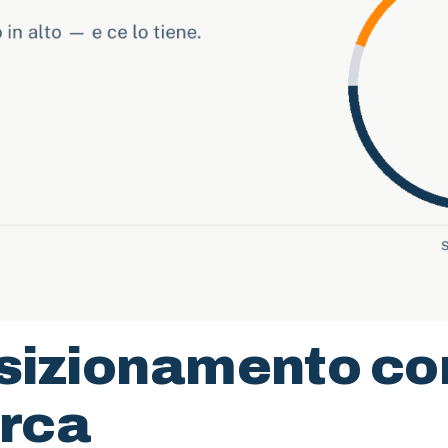
osizionamento co
erca