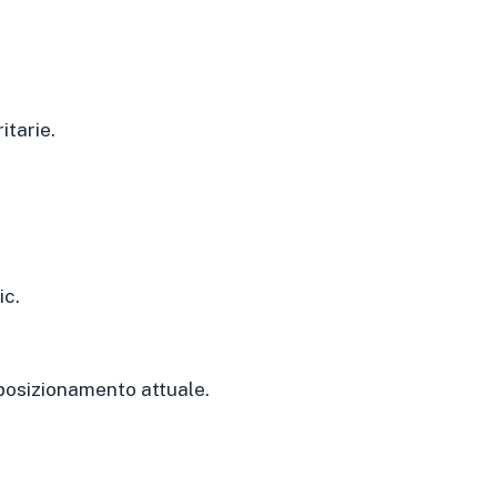
itarie.
ic.
 posizionamento attuale.