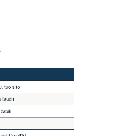
.
l tuo sito
l’audit
zabili
bilità sull’AI