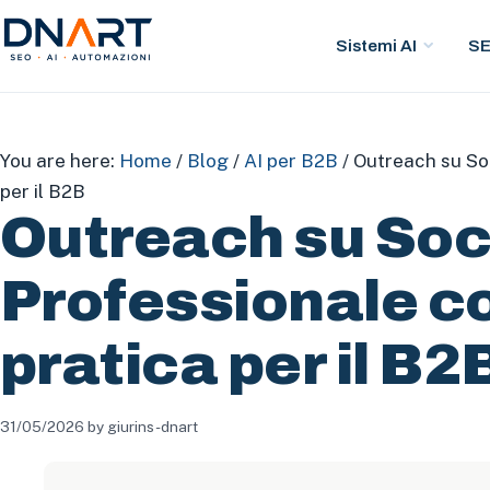
Sistemi AI
S
DNArt
You are here:
Home
/
Blog
/
AI per B2B
/
Outreach su Soc
per il B2B
Outreach su Soc
Professionale co
pratica per il B2
31/05/2026
by
giurins-dnart