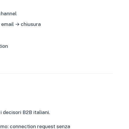
ichannel
 email → chiusura
tion
 decisori B2B italiani.
issimo: connection request senza