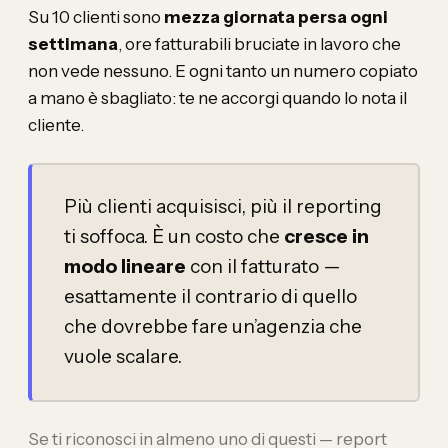
Su 10 clienti sono
mezza giornata persa ogni
settimana
, ore fatturabili bruciate in lavoro che
non vede nessuno. E ogni tanto un numero copiato
a mano è sbagliato: te ne accorgi quando lo nota il
cliente.
Più clienti acquisisci, più il reporting
ti soffoca. È un costo che
cresce in
modo lineare
con il fatturato —
esattamente il contrario di quello
che dovrebbe fare un’agenzia che
vuole scalare.
Se ti riconosci in almeno uno di questi — report