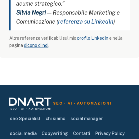
acume strategico.”
Silvia Negri
— Responsabile Marketing e
Comunicazione (
referenza su LinkedIn
)
Altre referenze verificabili sul mio
profilo LinkedIn
e nella
pagina
dicono di noi
.
SEO · AI · AUTOMAZIONI
seo Specialist
chi siamo
social manager
social media
Copywriting
Contatti
Privacy Policy