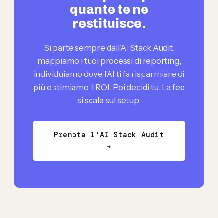
quante te ne
restituisce.
Si parte sempre dall’AI Stack Audit:
mappiamo i tuoi processi di reporting,
individuiamo dove l’AI ti fa risparmiare di
più e stimiamo il ROI. Poi decidi tu. La fee
si scala sul setup.
Prenota l’AI Stack Audit
→