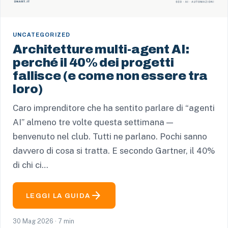
UNCATEGORIZED
Architetture multi-agent AI:
perché il 40% dei progetti
fallisce (e come non essere tra
loro)
Caro imprenditore che ha sentito parlare di “agenti
AI” almeno tre volte questa settimana —
benvenuto nel club. Tutti ne parlano. Pochi sanno
davvero di cosa si tratta. E secondo Gartner, il 40%
di chi ci…
arrow_forward
LEGGI LA GUIDA
30 Mag 2026 · 7 min