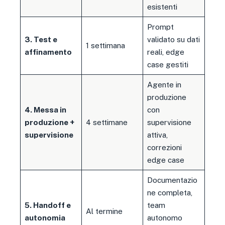
esistenti
Prompt
3. Test e
validato su dati
1 settimana
affinamento
reali, edge
case gestiti
Agente in
produzione
4. Messa in
con
produzione +
4 settimane
supervisione
supervisione
attiva,
correzioni
edge case
Documentazio
ne completa,
5. Handoff e
team
Al termine
autonomia
autonomo