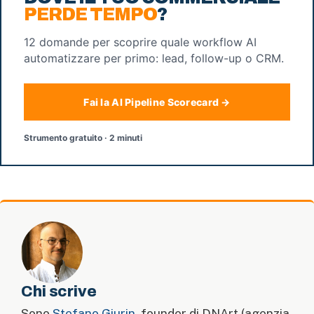
PERDE TEMPO
?
12 domande per scoprire quale workflow AI
automatizzare per primo: lead, follow-up o CRM.
Fai la AI Pipeline Scorecard →
Strumento gratuito · 2 minuti
Chi scrive
Sono
Stefano Giurin
, founder di DNArt (agenzia