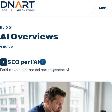
menu
Menu
DNArt
BLOG
AI Overviews
4 guide
SEO per l'AI
1
1
Farsi trovare e citare dai motori generativi