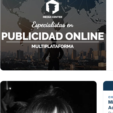
CH
Mi
A