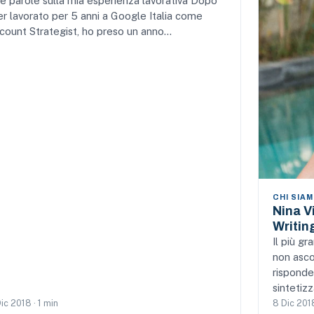
e parole sulla mia esperienza lavorativa Dopo
er lavorato per 5 anni a Google Italia come
count Strategist, ho preso un anno…
CHI SIA
Nina V
Writin
Il più g
non asco
risponde
sintetiz
ic 2018 · 1 min
8 Dic 2018