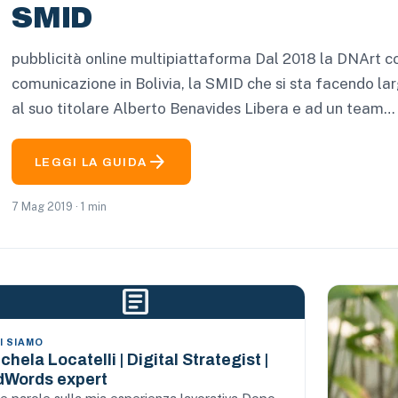
SMID
pubblicità online multipiattaforma Dal 2018 la DNArt c
comunicazione in Bolivia, la SMID che si sta facendo la
al suo titolare Alberto Benavides Libera e ad un team…
arrow_forward
LEGGI LA GUIDA
7 Mag 2019 · 1 min
article
I SIAMO
chela Locatelli | Digital Strategist |
dWords expert