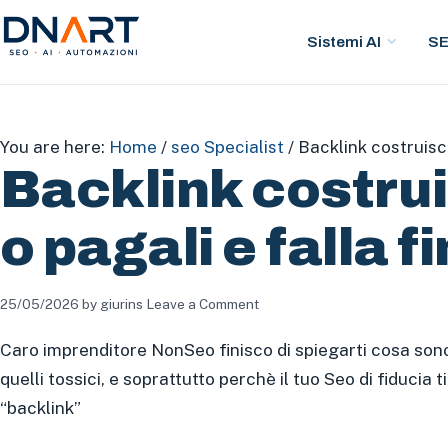
Sistemi AI
S
DNArt
You are here:
Home
/
seo Specialist
/
Backlink costruiscil
Backlink costrui
o pagali e falla fi
25/05/2026
by
giurins
Leave a Comment
Caro imprenditore NonSeo finisco di spiegarti cosa sono 
quelli tossici, e soprattutto perchè il tuo Seo di fiducia 
“backlink”