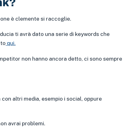
nk?
gione è clemente si raccoglie.
fiducia ti avrà dato una serie di keywords che
ato
qui.
competitor non hanno ancora detto, ci sono sempre
con altri media, esempio i social, oppure
 non avrai problemi.