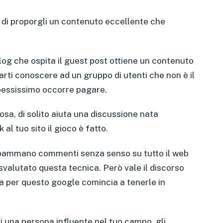
uo e di proporgli un contenuto eccellente che
blog che ospita il guest post ottiene un contenuto
 farti conoscere ad un gruppo di utenti che non è il
pessissimo occorre pagare.
a, di solito aiuta una discussione nata
al tuo sito il gioco è fatto.
pammano commenti senza senso su tutto il web
svalutato questa tecnica. Però vale il discorso
a per questo google comincia a tenerle in
ti una persona influente nel tuo campo, gli