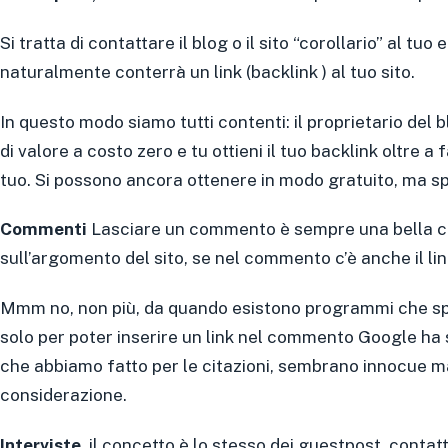
Si tratta di contattare il blog o il sito “corollario” al t
naturalmente conterrà un link (backlink ) al tuo sito.
In questo modo siamo tutti contenti: il proprietario del 
di valore a costo zero e tu ottieni il tuo backlink oltre a
tuo. Si possono ancora ottenere in modo gratuito, ma s
Commenti
Lasciare un commento è sempre una bella cos
sull’argomento del sito, se nel commento c’è anche il link 
Mmm no, non più, da quando esistono programmi che s
solo per poter inserire un link nel commento Google ha 
che abbiamo fatto per le citazioni, sembrano innocue m
considerazione.
Interviste
, il concetto è lo stesso dei guestpost, contat